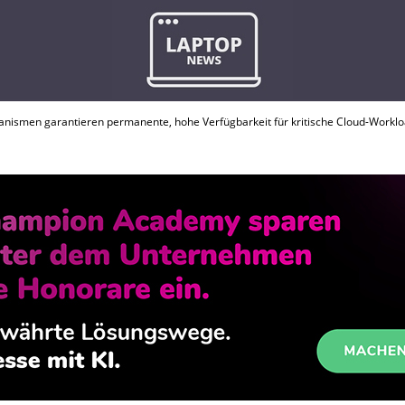
nismen garantieren permanente, hohe Verfügbarkeit für kritische Cloud-Workl