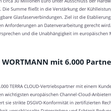
on circa 30 Millionen Euro unter Ausschluss der Ha
Die Summe fließt in die Verstärkung der Kühlleistung,
are Glasfaserverbindungen. Ziel ist die Etablierung
en Anforderungen an Datenverarbeitung gerecht wird. 
prechen und die Unabhängigkeit im europäischen Mark
r WORTMANN mit 6.000 Partne
000 TERRA CLOUD-Vertriebspartner mit einem Kund
 wichtigsten europäischen Channel-Cloud-Anbietern
t sie strikte DSGVO-Konformität in zertifizierten Rec
igkeit, verschlüsselte Datenströme und Echtzeit-Redun