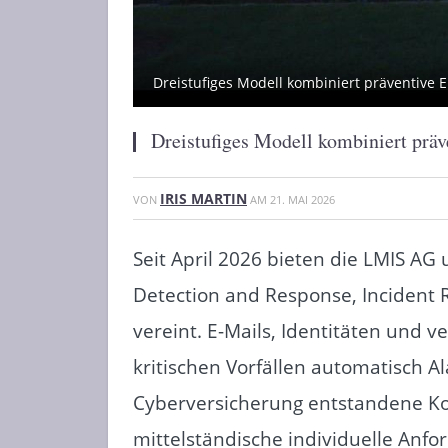
Dreistufiges Modell kombiniert präventive Er
Dreistufiges Modell kombiniert präv
IRIS MARTIN
VON
AM
21. MAI 2026
Seit April 2026 bieten die LMIS A
Detection and Response, Incident 
vereint. E-Mails, Identitäten und 
kritischen Vorfällen automatisch 
Cyberversicherung entstandene Ko
mittelständische individuelle Anfo