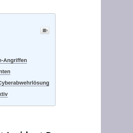
e-Angriffen
nten
e Cyberabwehrlösung
tiv