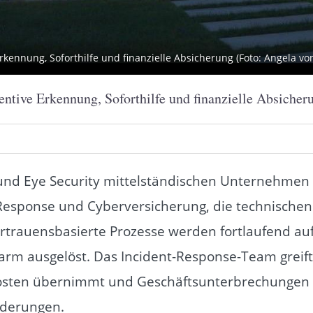
kennung, Soforthilfe und finanzielle Absicherung (Foto: Angela von 
entive Erkennung, Soforthilfe und finanzielle Absicher
G und Eye Security mittelständischen Unternehme
Response und Cyberversicherung, die technischen S
vertrauensbasierte Prozesse werden fortlaufend a
Alarm ausgelöst. Das Incident-Response-Team greif
sten übernimmt und Geschäftsunterbrechungen a
rderungen.