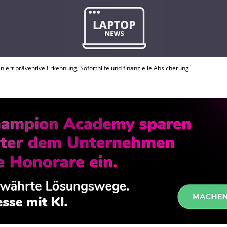
niert präventive Erkennung, Soforthilfe und finanzielle Absicherung