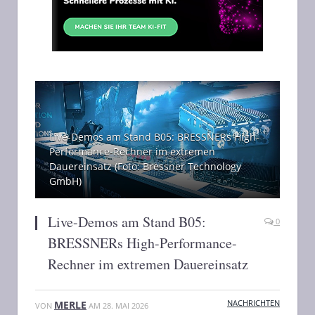
Live-Demos am Stand B05: BRESSNERs High-
Performance-Rechner im extremen
Dauereinsatz (Foto: Bressner Technology
GmbH)
Live-Demos am Stand B05:
0
BRESSNERs High-Performance-
Rechner im extremen Dauereinsatz
NACHRICHTEN
MERLE
VON
AM
28. MAI 2026