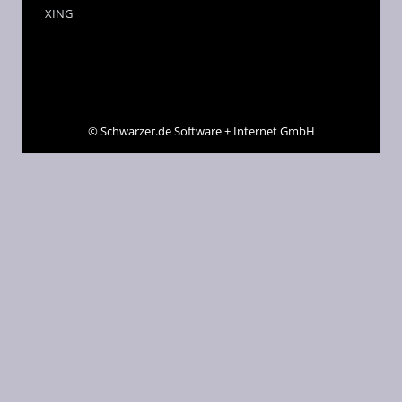
XING
©
Schwarzer.de Software + Internet GmbH