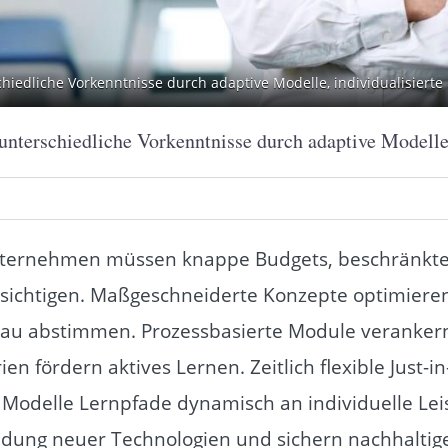
hiedliche Vorkenntnisse durch adaptive Modelle, individualisiert
nterschiedliche Vorkenntnisse durch adaptive Modelle,
Unternehmen müssen knappe Budgets, beschränkt
ksichtigen. Maßgeschneiderte Konzepte optimiere
u abstimmen. Prozessbasierte Module verankern I
ien fördern aktives Lernen. Zeitlich flexible Just-
 Modelle Lernpfade dynamisch an individuelle L
ung neuer Technologien und sichern nachhaltige