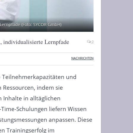
e Lernpfade (Foto: SYCOR GmbH)
 individualisierte Lernpfade
0
NACHRICHTEN
e Teilnehmerkapazitäten und
n Ressourcen, indem sie
nhalte in alltäglichen
in-Time-Schulungen liefern Wissen
eistungsmessungen anpassen. Diese
n Trainingserfolg im