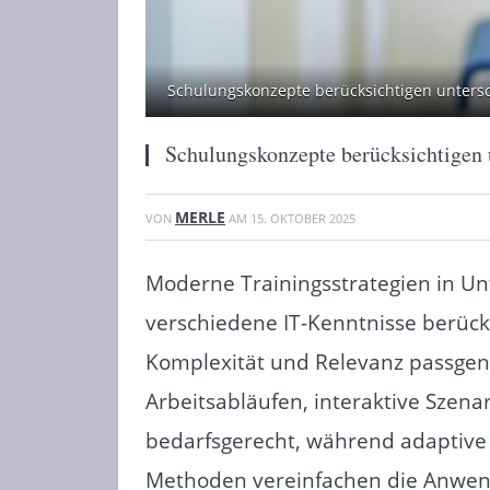
Schulungskonzepte berücksichtigen untersc
Schulungskonzepte berücksichtigen u
MERLE
VON
AM
15. OKTOBER 2025
Moderne Trainingsstrategien in 
verschiedene IT-Kenntnisse berüc
Komplexität und Relevanz passgena
Arbeitsabläufen, interaktive Szenar
bedarfsgerecht, während adaptive
Methoden vereinfachen die Anwend