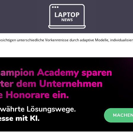
ichtigen unterschiedliche Vorkenntnisse durch adaptive Modelle, individualisie