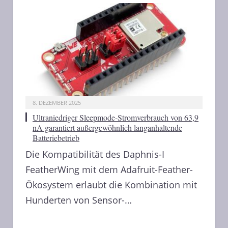
8. DEZEMBER 2025
Ultraniedriger Sleepmode-Stromverbrauch von 63,9
nA garantiert außergewöhnlich langanhaltende
Batteriebetrieb
Die Kompatibilität des Daphnis-I
FeatherWing mit dem Adafruit-Feather-
Ökosystem erlaubt die Kombination mit
Hunderten von Sensor-…