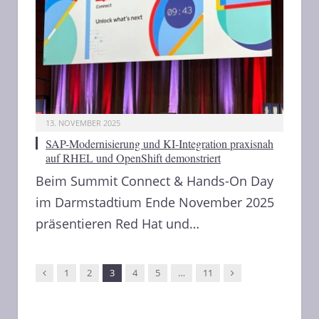
13. NOVEMBER 2025
SAP-Modernisierung und KI-Integration praxisnah
auf RHEL und OpenShift demonstriert
Beim Summit Connect & Hands-On Day
im Darmstadtium Ende November 2025
präsentieren Red Hat und…
Vorgänger
Nachfolger
1
2
3
4
5
…
11